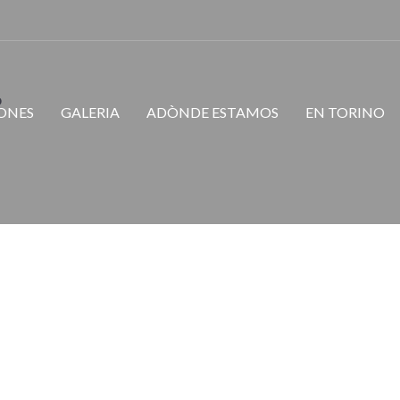
Avalon
o
ONES
GALERIA
ADÒNDE ESTAMOS
EN TORINO