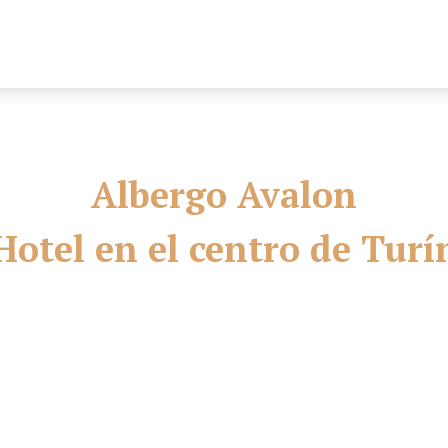
Albergo Avalon
Hotel en el centro de Turí
 inicios del 1800, ubicado en el corazòn de la antigua To
or sus proprios due
ños desde 1975, cercano a los princi
entro de Congresos Torino Encontra y de fàcil acceso des
Nuova".
ecto para realizar un paseo ùnico bajo los famosos pòrti