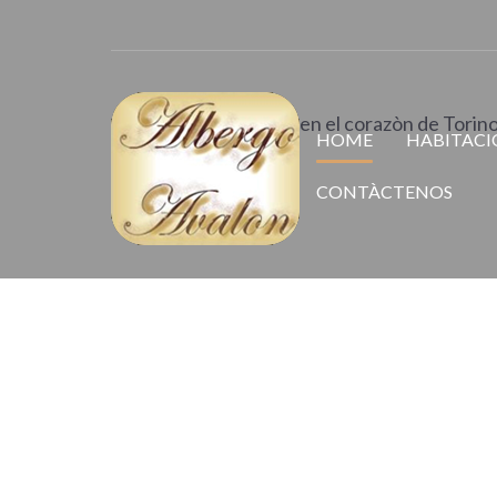
Albergo 
Recibimiento familiar en el corazòn de Torin
HOME
HABITACI
CONTÀCTENOS