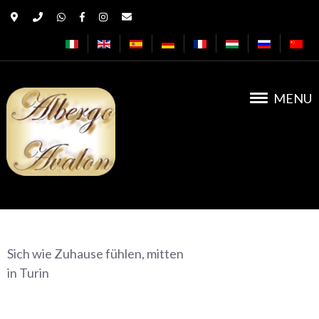
MENU
Albergo Avalon
Sich wie Zuhause fühlen, mitten
in Turin